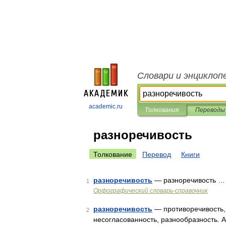
Словари и энциклоп
academic.ru
Толкования
Переводы
разноречивость
Толкование
Перевод
Книги
разноречивость
— разноречивость …
1
Орфографический словарь-справочник
разноречивость
— противоречивость, 
2
несогласованность, разнообразность. A