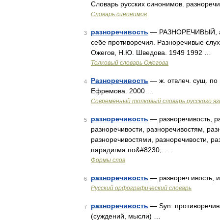
Словарь русских синонимов. разноречи
Словарь синонимов
разноречивость
— РАЗНОРЕЧИВЫЙ, ая,
3
себе противоречия. Разноречивые слух
Ожегов, Н.Ю. Шведова. 1949 1992 …
Толковый словарь Ожегова
Разноречивость
— ж. отвлеч. сущ. по
4
Ефремова. 2000 …
Современный толковый словарь русского я
разноречивость
— разноречивость, ра
5
разноречивости, разноречивостям, раз
разноречивостями, разноречивости, ра
парадигма по&#8230; …
Формы слов
разноречивость
— разнореч ивость, 
6
Русский орфографический словарь
разноречивость
— Syn: противоречиво
7
(суждений, мысли) …