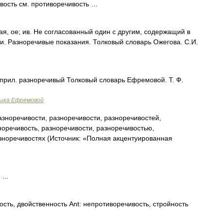
вость см. противоречивость …
 ое; ив. Не согласованный один с другим, содержащий в
и. Разноречивые показания. Толковый словарь Ожегова. С.И.
 прил. разноречивый Толковый словарь Ефремовой. Т. Ф.
зыка Ефремовой
зноречивости, разноречивости, разноречивостей,
норечивость, разноречивости, разноречивостью,
зноречивостях (Источник: «Полная акцентуированная
и …
сть, двойственность Ant: непротиворечивость, стройность