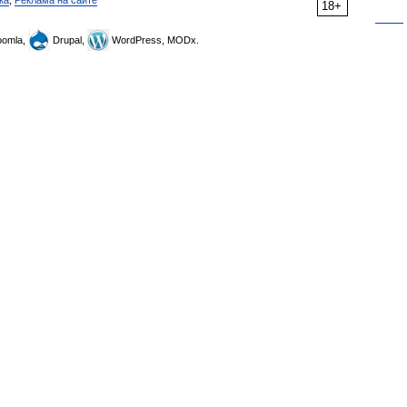
ка
,
Реклама на сайте
18+
omla,
Drupal,
WordPress, MODx.