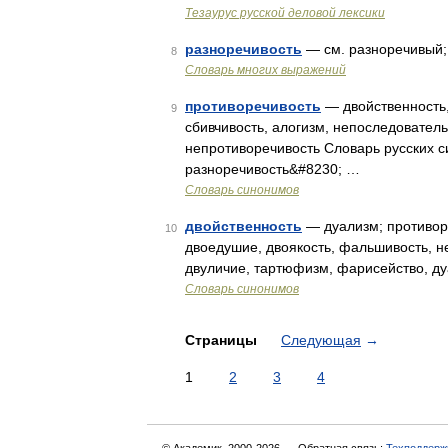
Тезаурус русской деловой лексики
разноречивость
— см. разноречивый; 
8
Словарь многих выражений
противоречивость
— двойственность, 
9
сбивчивость, алогизм, непоследователь
непротиворечивость Словарь русских с
разноречивость&#8230; …
Словарь синонимов
двойственность
— дуализм; противоре
10
двоедушие, двоякость, фальшивость, н
двуличие, тартюфизм, фарисейство, ду
Словарь синонимов
Страницы
Следующая
→
1
2
3
4