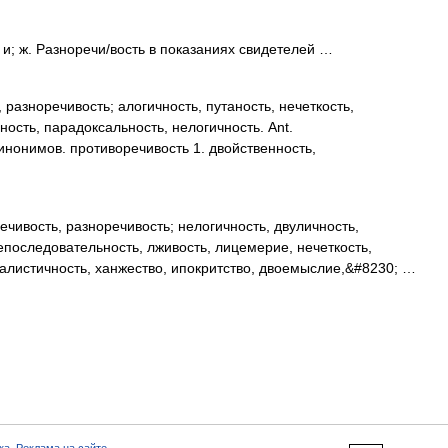
и; ж. Разноречи/вость в показаниях свидетелей …
разноречивость; алогичность, путаность, нечеткость,
ность, парадоксальность, нелогичность. Ant.
инонимов. противоречивость 1. двойственность,
чивость, разноречивость; нелогичность, двуличность,
епоследовательность, лживость, лицемерие, нечеткость,
алистичность, ханжество, ипокритство, двоемыслие,&#8230; …