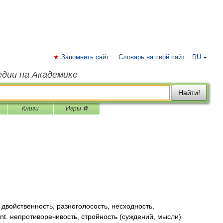
Запомнить сайт
Словарь на свой сайт
RU
едии на Академике
Найти!
Книги
Игры ⚽
двойственность, разноголосость, несходность,
nt. непротиворечивость, стройность (суждений, мысли)